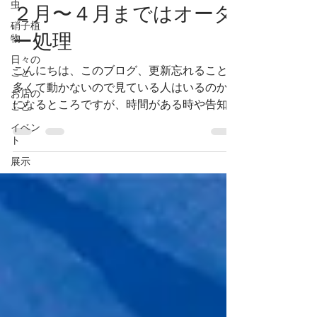
虫
２月〜４月まではオーダ
硝子植
ー処理
物
日々の
こんにちは、このブログ、更新忘れることが
こと
多くて動かないので見ている人はいるのか気
お店の
になるところですが、時間がある時や告知は
こと
頑張ります。 （福袋の告知できてないです
イベン
やん） 今年に入って一ヶ月があっという間
ト
に過ぎ去って行ってしまいました。とてもび
展示
っくりです。...